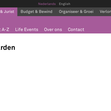
Nederlands
English
 & Jurist
Budget & Bewind
Organiseer & Groei
Verlo
 A-Z
Life Events
Over ons
Contact
arden