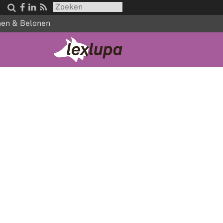




nen & Belonen