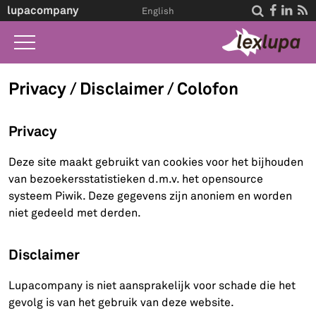
lupacompany




English
Home
Privacy / Disclaimer / Colofon
Wat we doen
Privacy
Wet A-Z
Deze site maakt gebruikt van cookies voor het bijhouden
Life Events
van bezoekersstatistieken d.m.v. het opensource
Over ons
systeem Piwik. Deze gegevens zijn anoniem en worden
niet gedeeld met derden.
Contact
Disclaimer
Lupacompany is niet aansprakelijk voor schade die het
gevolg is van het gebruik van deze website.