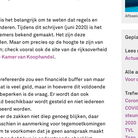
Afbeel
is het belangrijk om te weten dat regels en
eren. Tijdens dit schrijven (juni 2020) is het
emers bekend gemaakt. Het zijn deze
Gepl
den. Maar om precies op de hoogte te zijn van
; check vooral ook de site van de rijksoverheid
Lees 
e Kamer van Koophandel
.
Actua
Alle 
Voor
refereerde zou een financiële buffer van maar
Dat is veel geld, maar in hoeverre dit voldoende
Tref
beperken is de vraag. Er wordt dan ook
Coro
d beschikbaar wordt gesteld en niet iedereen
COVI
seerd worden.
steu
r de zakken niet diep genoeg blijken, daar
2020
schien in aanmerking voor tegemoetkomingen
TVL
 Om te voorkomen dat je geen aanspraak maakt
Tozo