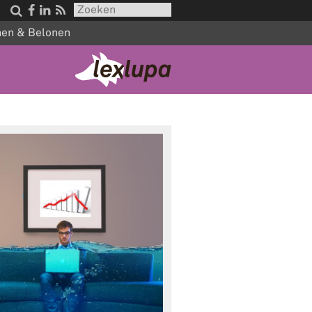




nen & Belonen