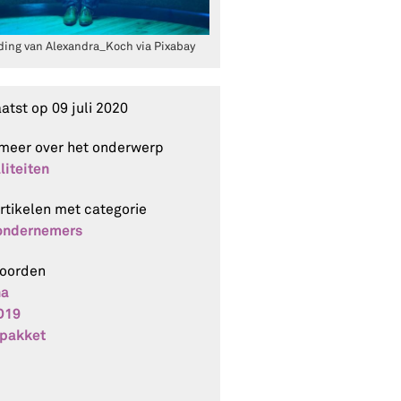
ding van Alexandra_Koch via Pixabay
aatst op
09 juli 2020
meer over het onderwerp
liteiten
artikelen met categorie
 ondernemers
woorden
na
D19
npakket