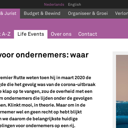
Nederlands
English
 & Jurist
Budget & Bewind
Organiseer & Groei
Verlo
 A-Z
Life Events
Over ons
Contact
voor ondernemers: waar
emier Rutte weten toen hij in maart 2020 de
gde die het gevolg was van de corona-uitbraak
 klap op te vangen, zou de overheid met een
 ondernemers die lijden onder de gevolgen
en. Klinkt mooi, in theorie. Maar om in de
ernemer wel en geen recht op hebt blijkt
ten we daarom de belangrijkste huidige
ingen voor ondernemers op een rij.