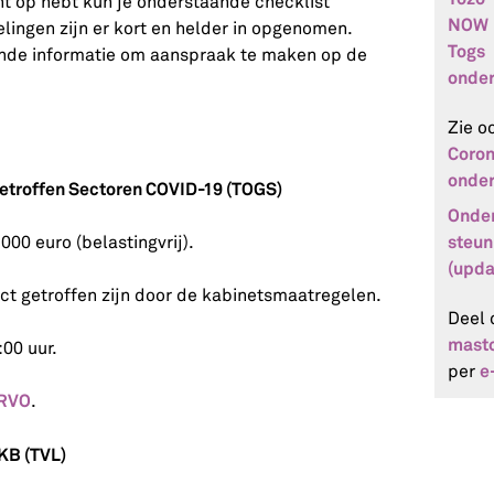
ht op hebt kun je onderstaande checklist
NOW
lingen zijn er kort en helder in opgenomen.
Togs
lende informatie om aanspraak te maken op de
onde
Zie o
Coron
onder
troffen Sectoren COVID-19 (TOGS)
Onder
steun
0 euro (belastingvrij).
(upda
ct getroffen zijn door de kabinetsmaatregelen.
Deel 
mast
:00 uur.
e
per
 RVO
.
KB (TVL)