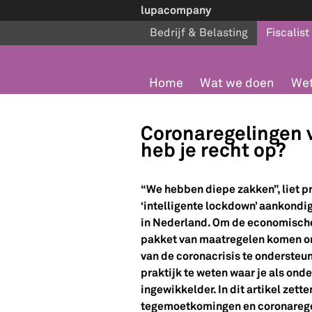
lupacompany
Bedrijf & Belasting
Fiscalist
Home
Wat we doen
Wet
Coronaregelingen 
heb je recht op?
“We hebben diepe zakken”, liet pr
‘intelligente lockdown’ aankondi
in Nederland. Om de economische
pakket van maatregelen komen om
van de coronacrisis te ondersteun
praktijk te weten waar je als ond
ingewikkelder. In dit artikel zet
tegemoetkomingen en coronaregel