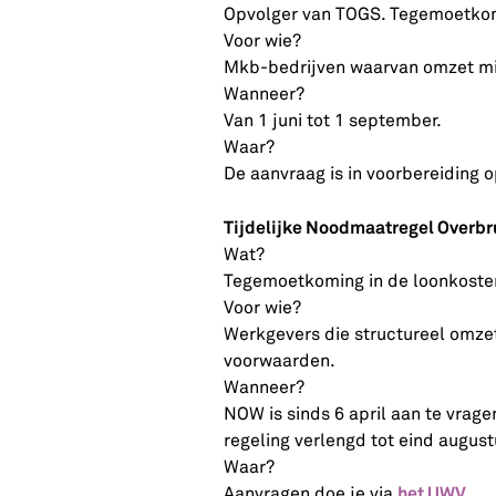
Opvolger van TOGS. Tegemoetkom
Voor wie?
Mkb-bedrijven waarvan omzet min
Wanneer?
Van 1 juni tot 1 september.
Waar?
De aanvraag is in voorbereiding 
Tijdelijke Noodmaatregel Overb
Wat?
Tegemoetkoming in de loonkoste
Voor wie?
Werkgevers die structureel omze
voorwaarden.
Wanneer?
NOW is sinds 6 april aan te vrag
regeling verlengd tot eind august
Waar?
het UWV
Aanvragen doe je via
.