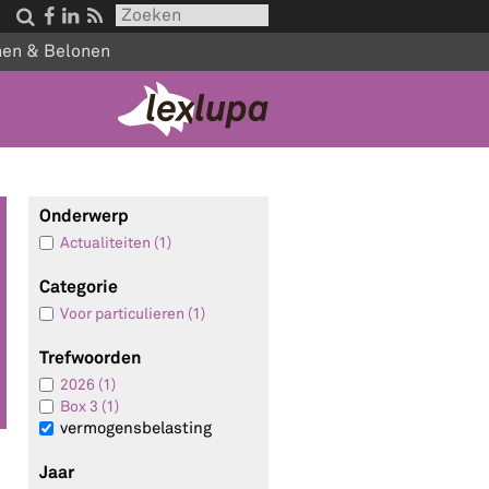




nen & Belonen
Onderwerp
Actualiteiten (1)
Categorie
Voor particulieren (1)
Trefwoorden
2026 (1)
Box 3 (1)
vermogensbelasting
Jaar