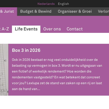
Nederlands
English
 & Jurist
Budget & Bewind
Organiseer & Groei
Verlo
 A-Z
Life Events
Over ons
Contact
Box 3 in 2026
Ook in 2026 bestaat er nog veel onduidelijkheid over de
belasting op vermogen in box 3. Wordt er nu uitgegaan van
een fictief of werkelijk rendement? Hoe worden die
rendementen vastgesteld? En wat betekent dat concreet
voor jou? Lexlupa zet de stand van zaken op een rij en laat
aan de hand van...