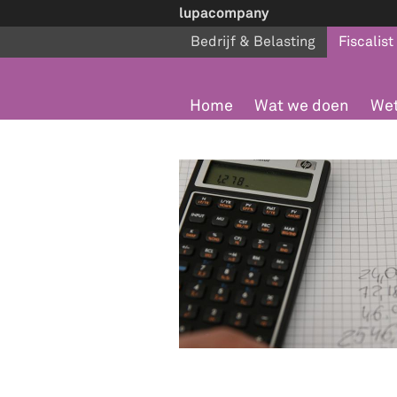
lupacompany
Bedrijf & Belasting
Fiscalist
Home
Wat we doen
Wet