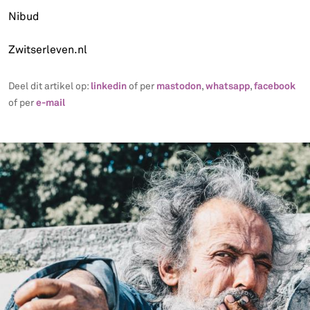
Nibud
Zwitserleven.nl
linkedin
mastodon
whatsapp
facebook
Deel dit artikel op:
of per
,
,
e-mail
of per