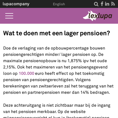
lupacompany




English
Home
Wat te doen met een lager pensioen?
Wat we doen
Doe de verlaging van de opbouwpercentage bouwen
Wet A-Z
pensioengerechtigen minder/ lager pensioen op. De
maximale pensioenopbouw is nu 1,875% ipv het oude
Life Events
2,15%. Ook het maximeren van het pensioengegevend
Over ons
100.000
loon op
euro heeft effect op het toekomstig
pensioen van pensioengerechtigden. Volgens
Contact
berekeningen van zwitserleven zal het teruggang van het
pensioen en partnerpensioen meer dan 14% bedragen.
Deze achteruitgang is niet zichtbaar maar bij de ingang
van het pensioen merkbaar. Op de website
mijnpensioenoverzicht.nl kun je (toekomstig) pensioen