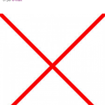
e-mail
of per