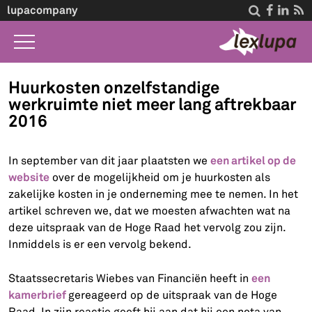
lupacompany




Home
Huurkosten onzelfstandige
werkruimte niet meer lang aftrekbaar
Wat we doen
2016
Wet A-Z
een artikel op de
In september van dit jaar plaatsten we
Life Events
website
over de mogelijkheid om je huurkosten als
Over ons
zakelijke kosten in je onderneming mee te nemen. In het
artikel schreven we, dat we moesten afwachten wat na
Contact
deze uitspraak van de Hoge Raad het vervolg zou zijn.
Inmiddels is er een vervolg bekend.
een
Staatssecretaris Wiebes van Financiën heeft in
kamerbrief
gereageerd op de uitspraak van de Hoge
Raad. In zijn reactie geeft hij aan dat hij een nota van