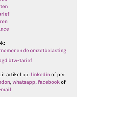
sten
arief
ren
ance
ok:
nemer en de omzetbelasting
agd btw-tarief
linkedin
dit artikel op:
of per
odon
whatsapp
facebook
,
,
of
-mail