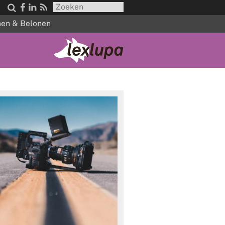




nen & Belonen