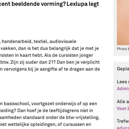
ocent beeldende vorming? Lexlupa legt
, handenarbeid, textiel, audiovisuele
akken, dan is het dus belangrijk dat je met je
Photo 
rsisten in kaart hebt. Als de cursisten jonger
 btw. Zijn zij ouder dan 21? Dan ben je verplicht
Gepl
 vervolgens bij je aangifte af te dragen aan de
Lees 
Admin
Alle 
en basisschool, voortgezet onderwijs of op een
Voor 
iding? Dan hoef je de leeftijdsgrens niet in
zaamheden standaard onder de btw-vrijstelling.
Tref
niet wettelijke opleidingen, of cursussen en
educa