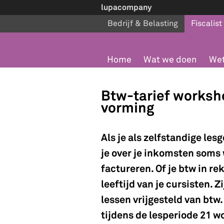
lupacompany
Bedrijf & Belasting
Fiscalist
Home
Wat we doen
Wet
Btw-tarief worksh
vorming
Als je als zelfstandige le
je over je inkomsten soms 
factureren. Of je btw in re
leeftijd van je cursisten. Z
lessen vrijgesteld van btw.
tijdens de lesperiode 21 w