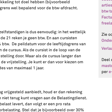
ikkeling tot doel hebben (bijvoorbeeld
artie
dsgrens wel bepalend voor de btw-afdracht.
btw t
Factu
freel
elfstandigen is dus eenvoudig: in het wettelijk
Zie o
 de 21 reken je geen btw. En aan cursisten
Onder
% btw. De peildatum voor de leeftijdsgrens van
Verla
 de cursus. Als de cursist in de loop van de
jstelling door. Maar als de cursus langer dan
Deel 
r de vrijstelling. Je kunt er dan voor kiezen om
mast
des van maximaal 1 jaar.
e
per
ng vrijgesteld aanbiedt, houd er dan rekening
 niet terug kunt vragen aan de Belastingdienst.
belast levert, dan volgt er een pro rata
orbelasting. Stel dat je bijvoorbeeld over 30%