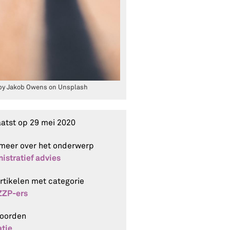
by Jakob Owens on Unsplash
aatst op
29 mei 2020
meer over het onderwerp
istratief advies
artikelen met categorie
ZZP-ers
woorden
tie