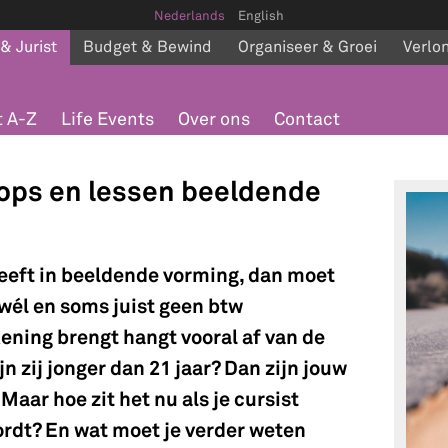
Nederlands
English
 & Jurist
Budget & Bewind
Organiseer & Groei
Verlo
 A-Z
Life Events
Over ons
Contact
ops en lessen beeldende
sgeeft in beeldende vorming, dan moet
wél en soms juist geen btw
kening brengt hangt vooral af van de
ijn zij jonger dan 21 jaar? Dan zijn jouw
 Maar hoe zit het nu als je cursist
ordt? En wat moet je verder weten