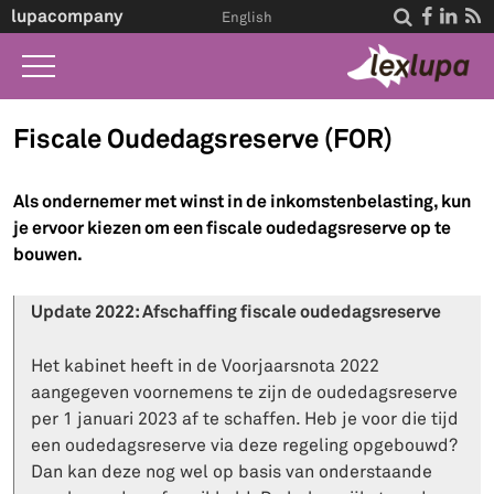
lupacompany




English
Home
Fiscale Oudedagsreserve (FOR)
Wat we doen
Als ondernemer met winst in de inkomstenbelasting, kun
Wet A-Z
je ervoor kiezen om een fiscale oudedagsreserve op te
bouwen.
Life Events
Over ons
Update 2022: Afschaffing fiscale oudedagsreserve
Contact
Het kabinet heeft in de Voorjaarsnota 2022
aangegeven voornemens te zijn de oudedagsreserve
per 1 januari 2023 af te schaffen. Heb je voor die tijd
een oudedagsreserve via deze regeling opgebouwd?
Dan kan deze nog wel op basis van onderstaande