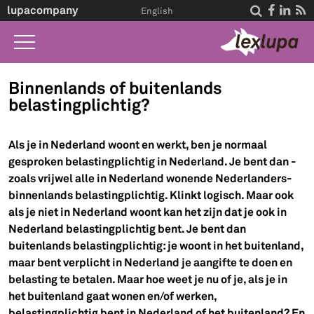
lupacompany




English
Home
Binnenlands of buitenlands
belastingplichtig?
Wat we doen
Wet A-Z
Als je in Nederland woont en werkt, ben je normaal
gesproken belastingplichtig in Nederland. Je bent dan -
Life Events
zoals vrijwel alle in Nederland wonende Nederlanders-
Over ons
binnenlands belastingplichtig. Klinkt logisch. Maar ook
als je niet in Nederland woont kan het zijn dat je ook in
Contact
Nederland belastingplichtig bent. Je bent dan
buitenlands belastingplichtig: je woont in het buitenland,
maar bent verplicht in Nederland je aangifte te doen en
belasting te betalen. Maar hoe weet je nu of je, als je in
het buitenland gaat wonen en/of werken,
belastingplichtig bent in Nederland of het buitenland? En