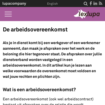
lupacompany




English
Home
De arbeidsovereenkomst
Wat we doen
Als je in dienst komt bij een werkgever of een werknemer
Wet A-Z
aanneemt, dan maak je afspraken over het werk en de
beloning die hier tegenover staat. De afspraken over jullie
Life Events
dienstverband worden vastgelegd in een
Over ons
arbeidsovereenkomst. In dit artikel kun je lezen aan
welke voorwaarden de overeenkomst moet voldoen en
Contact
wat jouw rechten en plichten zijn.
Wat is een arbeidsovereenkomst?
Een arbeidsovereenkomst (ook wel arbeidscontract)
bestaat uit afspraken over de relatie die wordt