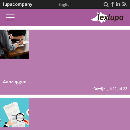
lupacompany




English
Home
Wat we doen
Wet A-Z
Life Events
Over ons
Aanzeggen
Gewijzigd: 12 jul 22
Contact