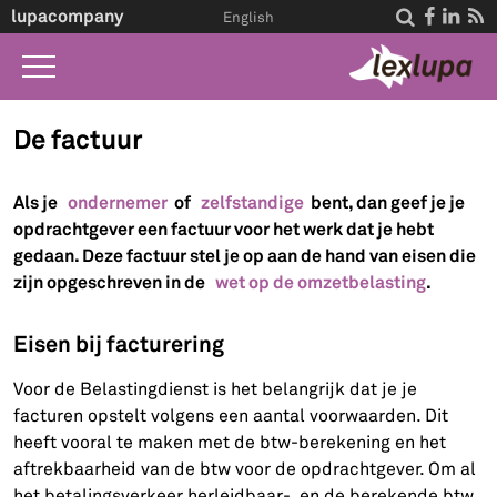
lupacompany




English
Home
De factuur
Wat we doen
Als je
ondernemer
of
zelfstandige
bent, dan geef je je
Wet A-Z
opdrachtgever een factuur voor het werk dat je hebt
gedaan. Deze factuur stel je op aan de hand van eisen die
Life Events
zijn opgeschreven in de
wet op de omzetbelasting
.
Over ons
Eisen bij facturering
Contact
Voor de Belastingdienst is het belangrijk dat je je
facturen opstelt volgens een aantal voorwaarden. Dit
heeft vooral te maken met de btw-berekening en het
aftrekbaarheid van de btw voor de opdrachtgever. Om al
het betalingsverkeer herleidbaar-, en de berekende btw