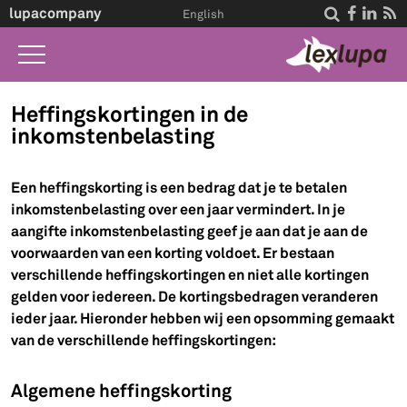
lupacompany




English
Home
Heffingskortingen in de
inkomstenbelasting
Wat we doen
Wet A-Z
Een heffingskorting is een bedrag dat je te betalen
inkomstenbelasting over een jaar vermindert. In je
Life Events
aangifte inkomstenbelasting geef je aan dat je aan de
Over ons
voorwaarden van een korting voldoet. Er bestaan
verschillende heffingskortingen en niet alle kortingen
Contact
gelden voor iedereen. De kortingsbedragen veranderen
ieder jaar. Hieronder hebben wij een opsomming gemaakt
van de verschillende heffingskortingen:
Algemene heffingskorting