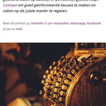
Lexlupa
om goed geïnformeerde keuzes te maken en
zaken op de juiste manier te regelen.
linkedin
mastodon
whatsapp
facebook
Deel dit artikel op:
of per
,
,
e-mail
of per